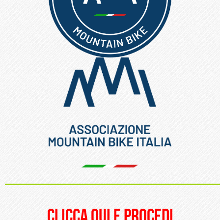
_____________________
clicca qui e procedi