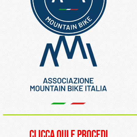
_____________________
clicca qui e procedi