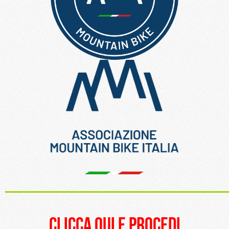
_____________________
clicca qui e procedi