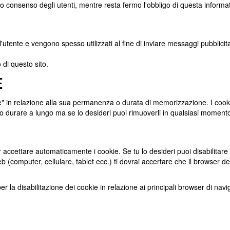
tivo consenso degli utenti, mentre resta fermo l'obbligo di questa informat
 all'utente e vengono spesso utilizzati al fine di inviare messaggi pubblic
 di questo sito.
e
te" in relazione alla sua permanenza o durata di memorizzazione. I cook
o durare a lungo ma se lo desideri puoi rimuoverli in qualsiasi moment
accettare automaticamente i cookie. Se tu lo desideri puoi disabilitar
eb (computer, cellulare, tablet ecc.) ti dovrai accertare che il browser de
r la disabilitazione dei cookie in relazione ai principali browser di nav