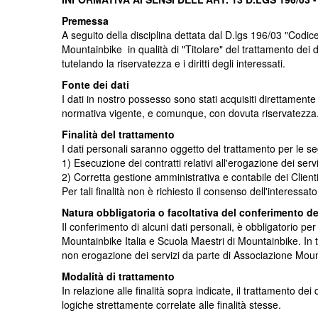
Premessa
A seguito della disciplina dettata dal D.lgs 196/03 "Codic
Mountainbike in qualità di "Titolare" del trattamento dei d
tutelando la riservatezza e i diritti degli interessati.
Fonte dei dati
I dati in nostro possesso sono stati acquisiti direttamente d
normativa vigente, e comunque, con dovuta riservatezza
Finalità del trattamento
I dati personali saranno oggetto del trattamento per le seg
1) Esecuzione dei contratti relativi all'erogazione dei servi
2) Corretta gestione amministrativa e contabile dei Clienti
Per tali finalità non è richiesto il consenso dell'interessato
Natura obbligatoria o facoltativa del conferimento de
Il conferimento di alcuni dati personali, è obbligatorio p
Mountainbike Italia e Scuola Maestri di Mountainbike
. In
non erogazione dei servizi da parte di
Associazione Mount
Modalità di trattamento
In relazione alle finalità sopra indicate, il trattamento d
logiche strettamente correlate alle finalità stesse.