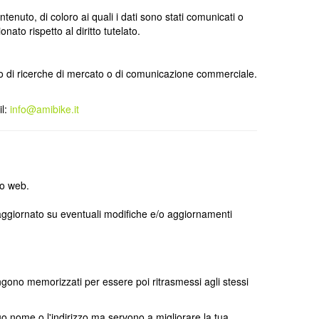
tenuto, di coloro ai quali i dati sono stati comunicati o
ato rispetto al diritto tutelato.
mento di ricerche di mercato o di comunicazione commerciale.
il:
info@amibike.it
to web.
 aggiornato su eventuali modifiche e/o aggiornamenti
vengono memorizzati per essere poi ritrasmessi agli stessi
uo nome o l'indirizzo ma servono a migliorare la tua