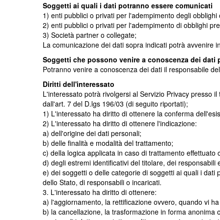
Soggetti ai quali i dati potranno essere comunicati
1) enti pubblici o privati per l'adempimento degli obblighi c
2) enti pubblici o privati per l'adempimento di obblighi prev
3) Società partner o collegate;
La comunicazione dei dati sopra indicati potrà avvenire i
Soggetti che possono venire a conoscenza dei dati 
Potranno venire a conoscenza dei dati il responsabile del tr
Diritti dell'interessato
L'interessato potrà rivolgersi al Servizio Privacy presso il t
dall'art. 7 del D.lgs 196/03 (di seguito riportati);
1) L'interessato ha diritto di ottenere la conferma dell'es
2) L'interessato ha diritto di ottenere l'indicazione:
a) dell'origine dei dati personali;
b) delle finalità e modalità del trattamento;
c) della logica applicata in caso di trattamento effettuato co
d) degli estremi identificativi del titolare, dei responsabi
e) dei soggetti o delle categorie di soggetti ai quali i d
dello Stato, di responsabili o incaricati.
3. L'interessato ha diritto di ottenere:
a) l'aggiornamento, la rettificazione ovvero, quando vi ha 
b) la cancellazione, la trasformazione in forma anonima o i