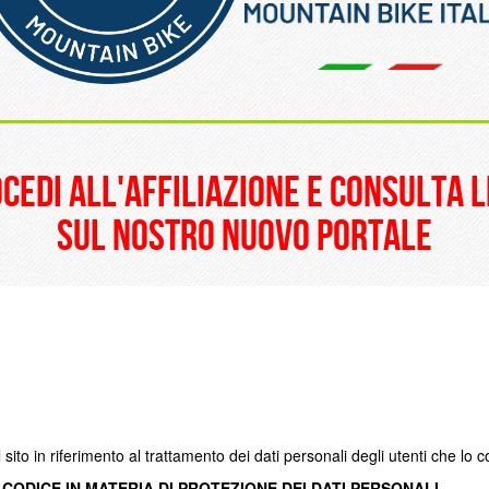
______________________
ocedi all'affiliazione e consulta l
sul nostro nuovo portale
sito in riferimento al trattamento dei dati personali degli utenti che lo 
 - CODICE IN MATERIA DI PROTEZIONE DEI DATI PERSONALI