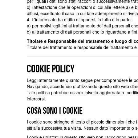
per i quali i dati sono stati raccolti o successivamente tratt
c) l'attestazione che le operazioni di cui alle lettere a) 
diffusi, eccettuato il caso in cui tale adempimento si riv
4. L'interessato ha diritto di opporsi, in tutto o in parte:
a) per motivi legittimi al trattamento dei dati personali ch
b) al trattamento di dati personali che lo riguardano a fin
Titolare e Responsabile del trattamento e luogo di c
Titolare del trattamento e responsabile del trattamento è
Cookie Policy
Leggi attentamente quanto segue per comprendere le politic
Navigando, accedendo o utilizzando questo sito web dimost
Tale politica potrebbe essere talvolta aggiornata o modif
intercorsi.
Cosa sono i cookie
I cookie sono stringhe di testo di piccole dimensioni che i
siti alla successiva tua visita. Nessun dato importante o 
I cookie utilizzati in questo sito web non raccolgono nes