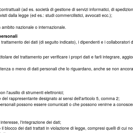
ontrattuali (ad es. società di gestione di servizi informatici, di spedizion
isti dalla legge (ed es.: studi commercilistici, avvocati ecc.);
n ambito nazionale o internazionale.
personali
attamento dei dati (di seguito indicato), i dipendenti e i collaboratori de
itolare del trattamento per verificare i propri dati e farli integrare, aggior
istenza o meno di dati personali che lo riguardano, anche se non ancora r
n l'ausilio di strumenti elettronici;
li e del rappresentante designato ai sensi dell'articolo 5, comma 2;
ati personali possono essere comunicati o che possono venirne a conoscen
interesse, l'integrazione dei dati;
l blocco dei dati trattati in violazione di legge, compresi quelli di cui 