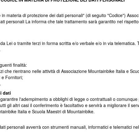
e in materia di protezione dei dati personali" (di seguito "Codice") Asso
ati personali La informa che tale trattamento sarà garantito nel rispetto 
a Lei o tramite terzi in forma scritta e/o verbale e/o in via telematica. Tut
.
uenti finalità:
zi che rientrano nelle attività di
Associazione Mountainbike Italia e Scu
 e Fornitori;
.
i dati
er garantire l'adempimento a obblighi di legge o contrattuali o comunque 
 tutti gli altri casi il conferimento è facoltativo e servirà a migliorare il 
ainbike Italia e Scuola Maestri di Mountainbike
.
ei dati personali avverrà con strumenti manuali, informatici e telematici 