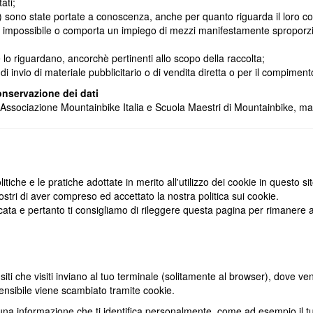
ati;
e b) sono state portate a conoscenza, anche per quanto riguarda il loro con
ela impossibile o comporta un impiego di mezzi manifestamente sproporzion
e lo riguardano, ancorchè pertinenti allo scopo della raccolta;
i di invio di materiale pubblicitario o di vendita diretta o per il compi
onservazione dei dati
Associazione Mountainbike Italia e Scuola Maestri di Mountainbike
, ma
he e le pratiche adottate in merito all'utilizzo dei cookie in questo si
ri di aver compreso ed accettato la nostra politica sui cookie.
icata e pertanto ti consigliamo di rileggere questa pagina per rimanere
 siti che visiti inviano al tuo terminale (solitamente al browser), dove 
sensibile viene scambiato tramite cookie.
suna informazione che ti identifica personalmente, come ad esempio il t