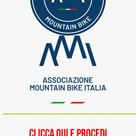
_____________________
clicca qui e procedi