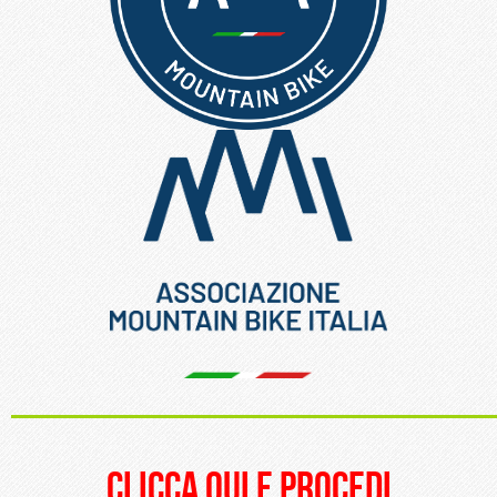
_____________________
clicca qui e procedi