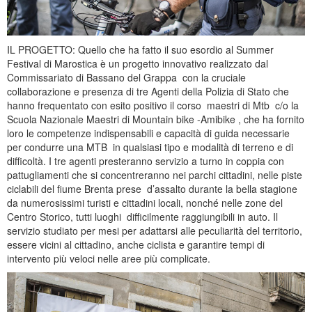
IL PROGETTO: Quello che ha fatto il suo esordio al Summer
Festival di Marostica è un progetto innovativo realizzato dal
Commissariato di Bassano del Grappa con la cruciale
collaborazione e presenza di tre Agenti della Polizia di Stato che
hanno frequentato con esito positivo il corso maestri di Mtb c/o la
Scuola Nazionale Maestri di Mountain bike -Amibike , che ha fornito
loro le competenze indispensabili e capacità di guida necessarie
per condurre una MTB in qualsiasi tipo e modalità di terreno e di
difficoltà. I tre agenti presteranno servizio a turno in coppia con
pattugliamenti che si concentreranno nei parchi cittadini, nelle piste
ciclabili del fiume Brenta prese d’assalto durante la bella stagione
da numerosissimi turisti e cittadini locali, nonché nelle zone del
Centro Storico, tutti luoghi difficilmente raggiungibili in auto. Il
servizio studiato per mesi per adattarsi alle peculiarità del territorio,
essere vicini al cittadino, anche ciclista e garantire tempi di
intervento più veloci nelle aree più complicate.