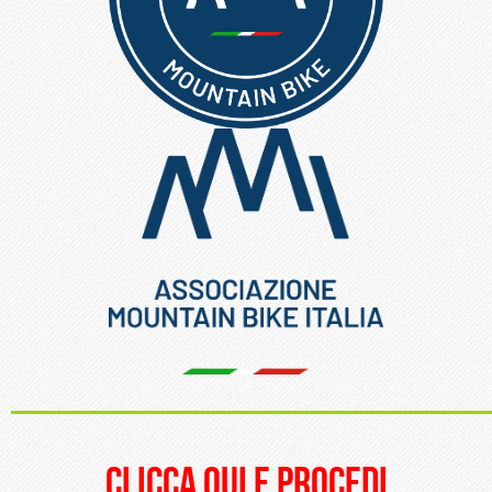
_____________________
clicca qui e procedi