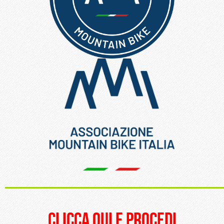
_____________________
clicca qui e procedi