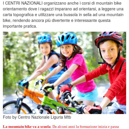
I CENTRI NAZIONALI organizzano anche i corsi di mountain bike
orientamento dove i ragazzi imparano ad orientarsi, a leggere una
carta topografica e utilizzare una bussola in sella ad una mountain
bike, rendendo ancora più divertente e interessante questa
importante pratica.
Foto by Centro Nazionale Liguria Mtb
La mountain bike va a scuola
. Da alcuni anni la formazione inizia e passa