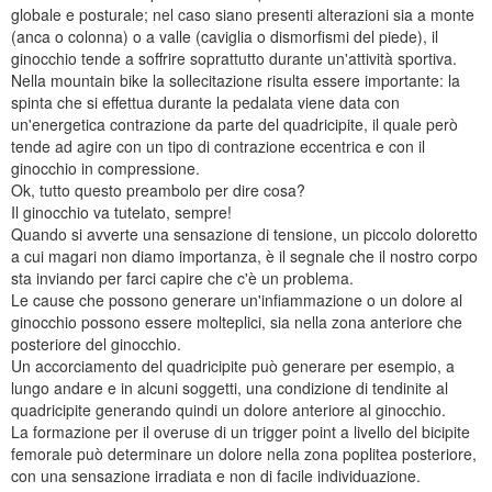
globale e posturale; nel caso siano presenti alterazioni sia a monte
(anca o colonna) o a valle (caviglia o dismorfismi del piede), il
ginocchio tende a soffrire soprattutto durante un'attività sportiva.
Nella mountain bike la sollecitazione risulta essere importante: la
spinta che si effettua durante la pedalata viene data con
un'energetica contrazione da parte del quadricipite, il quale però
tende ad agire con un tipo di contrazione eccentrica e con il
ginocchio in compressione.
Ok, tutto questo preambolo per dire cosa?
Il ginocchio va tutelato, sempre!
Quando si avverte una sensazione di tensione, un piccolo doloretto
a cui magari non diamo importanza, è il segnale che il nostro corpo
sta inviando per farci capire che c'è un problema.
Le cause che possono generare un'infiammazione o un dolore al
ginocchio possono essere molteplici, sia nella zona anteriore che
posteriore del ginocchio.
Un accorciamento del quadricipite può generare per esempio, a
lungo andare e in alcuni soggetti, una condizione di tendinite al
quadricipite generando quindi un dolore anteriore al ginocchio.
La formazione per il overuse di un trigger point a livello del bicipite
femorale può determinare un dolore nella zona poplitea posteriore,
con una sensazione irradiata e non di facile individuazione.