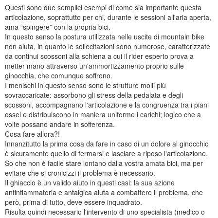
Questi sono due semplici esempi di come sia importante questa
articolazione, soprattutto per chi, durante le sessioni all'aria aperta,
ama “spingere” con la propria bici.
In questo senso la postura utilizzata nelle uscite di mountain bike
non aiuta, in quanto le sollecitazioni sono numerose, caratterizzate
da continui scossoni alla schiena a cui il rider esperto prova a
metter mano attraverso un'ammortizzamento proprio sulle
ginocchia, che comunque soffrono.
I menischi in questo senso sono le strutture molli più
sovraccaricate: assorbono gli stress della pedalata e degli
scossoni, accompagnano l'articolazione e la congruenza tra i piani
ossei e distribuiscono in maniera uniforme i carichi; logico che a
volte possano andare in sofferenza.
Cosa fare allora?!
Innanzitutto la prima cosa da fare in caso di un dolore al ginocchio
è sicuramente quello di fermarsi e lasciare a riposo l'articolazione.
So che non è facile stare lontano dalla vostra amata bici, ma per
evitare che si cronicizzi il problema è necessario.
Il ghiaccio è un valido aiuto in questi casi: la sua azione
antinfiammatoria e antalgica aiuta a combattere il problema, che
però, prima di tutto, deve essere inquadrato.
Risulta quindi necessario l'intervento di uno specialista (medico o