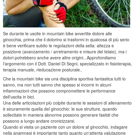
Se durante le uscite in mountain bike avvertite dolore alle
ginocchia, prima che il dolorino si trasformi in qualcosa di più serio
è bene verificare subito le regolazioni della sella: altezza e
posizione (avanzamento / arretramento e misure del telaio), ma i
dolori potrebbero anche avere altre origini...Approfondiamo
l'argomento con il Dott. Daniel Di Segni, specializzato in fisioterapia,
terapia manuale, rieducazione posturale..
Che la mountain bike sia una disciplina sportiva fantastica tutti lo
sanno, ma non tutti sanno che spesso si incorre in alcuni
infiammazioni che possono compromettere le performance
dell'uscita in bici.
Una delle articolazioni più colpite durante le sessioni di allenamento
è sicuramente quella del ginocchio: le sue strutture, quando
sollecitate in maniera abnorme possono generare fastidi che
possono a lungo andare cronicizzarsi.
Quando si visita un paziente con un dolore al ginocchio, indagare
nella anamnesi è importante tanto quanto un'attenta valutazione