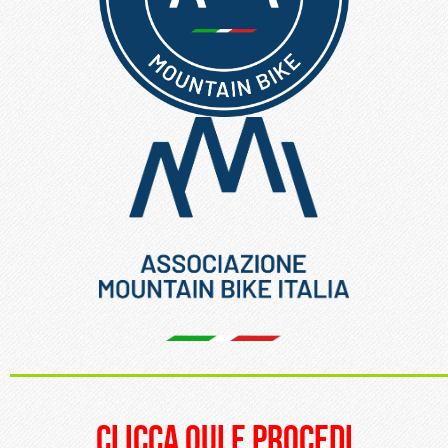
_____________________
clicca qui e procedi