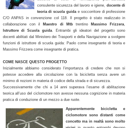
consulente sicurezza del lavoro e igiene,
docente di
teoria di scuola guida
e soccorritore di professione
C/O ANPAS in convenzione col 118. Il progetto è stato realizzato in
collaborazione con il
Maestro di Mtb
trentino
Massimo Frizzera
,
Istruttore di Scuola guida
. Entrambi gli ideatori del progetto sono
docenti abilitati dal Ministero dei Trasporti e della Navigazione a svolgere
funzioni di istruttore di scuola guida: Paolo come insegnante di teoria e
Massimo Frizzera come insegnante di pratica.
COME NASCE QUESTO PROGETTO
Inizialmente abbiamo considerato l’importanza di credere che non si
potesse accedere alla circolazione con la bicicletta senza avere un
minimo di nozioni in materia di codice della strada e di sicurezza.
Successivamente che chi a 14 anni superava l’esame di abilitazione
teorica all’uso del ciclomotore non avesse nessuna cognizione in materia
pratica di conduzione di un mezzo a due ruote.
Apparentemente bicicletta e
ciclomotore sono distanti come
concetto ma in realtà sono molto
vicini
in quanto entrambi devono