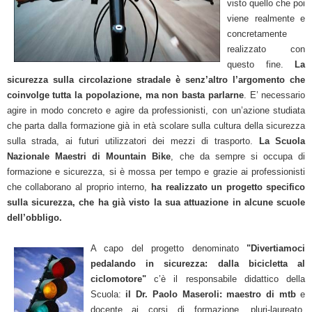
visto quello che poi
viene realmente e
concretamente
realizzato con
questo fine.
La
sicurezza sulla circolazione stradale è senz’altro l’argomento che
coinvolge tutta la popolazione, ma non basta parlarne
. E’ necessario
agire in modo concreto e agire da professionisti, con un’azione
studiata
che parta dalla formazione già in età scolare sulla cultura della sicurezza
sulla strada, ai futuri utilizzatori dei mezzi di trasporto.
La Scuola
Nazionale Maestri di Mountain Bike
, che da sempre si occupa di
formazione e sicurezza, si è mossa per tempo e grazie ai professionisti
che collaborano al proprio interno,
ha realizzato un progetto specifico
sulla sicurezza, che ha già visto la sua attuazione in alcune scuole
dell’obbligo.
A capo del progetto denominato
"Divertiamoci
pedalando in sicurezza: dalla bicicletta al
ciclomotore"
c’è il responsabile didattico della
Scuola:
il Dr. Paolo Maseroli:
maestro di mtb
e
docente ai corsi di formazione, pluri-laureato,