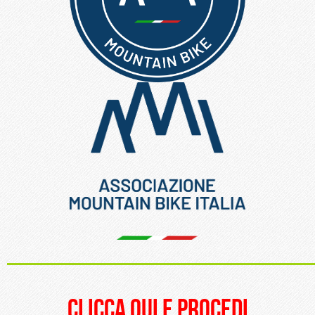
_____________________
clicca qui e procedi