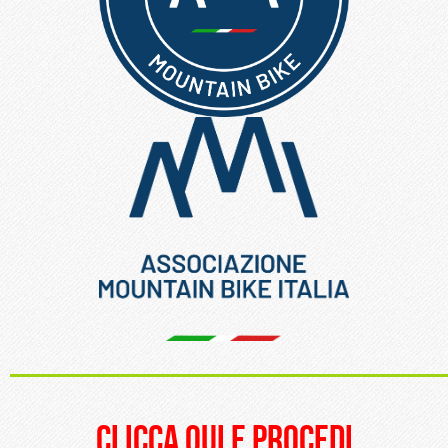
_____________________
clicca qui e procedi