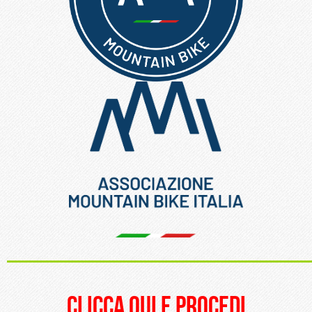
_____________________
clicca qui e procedi