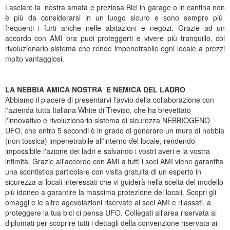
Lasciare la nostra amata e preziosa Bici in garage o in cantina non
è più da considerarsi in un luogo sicuro e sono sempre più
frequenti i furti anche nelle abitazioni e negozi. Grazie ad un
accordo con AMI ora puoi proteggerti e vivere più tranquillo, col
rivoluzionario sistema che rende impenetrabile ogni locale a prezzi
molto vantaggiosi.
LA NEBBIA AMICA NOSTRA E NEMICA DEL LADRO
Abbiamo il piacere di presentarvi l'avvio della collaborazione con
l'azienda tutta Italiana White di Treviso, che ha brevettato
l'innovativo e rivoluzionario sistema di sicurezza NEBBIOGENO
UFO, che entro 5 secondi è in grado di generare un muro di nebbia
(non tossica) impenetrabile all'interno del locale, rendendo
impossibile l'azione dei ladri e salvando i vostri averi e la vostra
intimità. Grazie all'accordo con AMI a tutti i soci AMI viene garantita
una scontistica particolare con visita gratuita di un esperto in
sicurezza ai locali interessati che vi guiderà nella scelta del modello
più idoneo a garantire la massima protezione dei locali. Scopri gli
omaggi e le altre agevolazioni riservate ai soci AMI e rilassati, a
proteggere la tua bici ci pensa UFO. Collegati all'area riservata ai
diplomati per scoprire tutti i dettagli della convenzione riservata ai