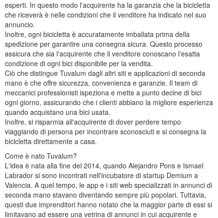
esperti. In questo modo l'acquirente ha la garanzia che la bicicletta
che riceverà è nelle condizioni che il venditore ha indicato nel suo
annuncio.
Inoltre, ogni bicicletta è accuratamente imballata prima della
spedizione per garantire una consegna sicura. Questo processo
assicura che sia l'acquirente che il venditore conoscano l'esatta
condizione di ogni bici disponibile per la vendita.
Ciò che distingue Tuvalum dagli altri siti e applicazioni di seconda
mano è che offre sicurezza, convenienza e garanzie. Il team di
meccanici professionisti ispeziona e mette a punto decine di bici
ogni giorno, assicurando che i clienti abbiano la migliore esperienza
quando acquistano una bici usata.
Inoltre, si risparmia all'acquirente di dover perdere tempo
viaggiando di persona per incontrare sconosciuti e si consegna la
bicicletta direttamente a casa.
Come è nato Tuvalum?
L'idea è nata alla fine del 2014, quando Alejandro Pons e Ismael
Labrador si sono incontrati nell'incubatore di startup Demium a
Valencia. A quel tempo, le app e i siti web specializzati in annunci di
seconda mano stavano diventando sempre più popolari. Tuttavia,
questi due imprenditori hanno notato che la maggior parte di essi si
limitavano ad essere una vetrina di annunci in cui acquirente e