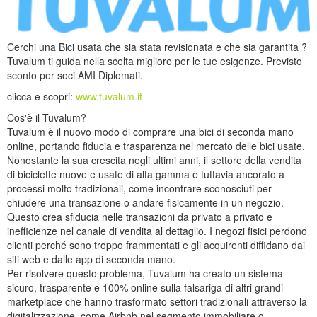
Cerchi una Bici usata che sia stata revisionata e che sia garantita ?
Tuvalum ti guida nella scelta migliore per le tue esigenze. Previsto
sconto per soci AMI Diplomati.
clicca e scopri:
www.tuvalum.it
Cos'è il Tuvalum?
Tuvalum è il nuovo modo di comprare una bici di seconda mano
online, portando fiducia e trasparenza nel mercato delle bici usate.
Nonostante la sua crescita negli ultimi anni, il settore della vendita
di biciclette nuove e usate di alta gamma è tuttavia ancorato a
processi molto tradizionali, come incontrare sconosciuti per
chiudere una transazione o andare fisicamente in un negozio.
Questo crea sfiducia nelle transazioni da privato a privato e
inefficienze nel canale di vendita al dettaglio. I negozi fisici perdono
clienti perché sono troppo frammentati e gli acquirenti diffidano dai
siti web e dalle app di seconda mano.
Per risolvere questo problema, Tuvalum ha creato un sistema
sicuro, trasparente e 100% online sulla falsariga di altri grandi
marketplace che hanno trasformato settori tradizionali attraverso la
digitalizzazione, come Airbnb nel segmento immobiliare o