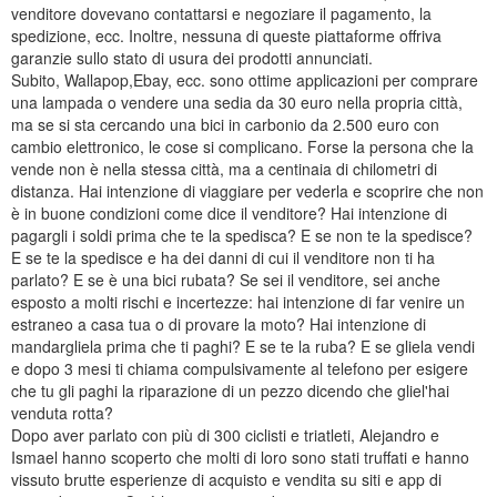
venditore dovevano contattarsi e negoziare il pagamento, la
spedizione, ecc. Inoltre, nessuna di queste piattaforme offriva
garanzie sullo stato di usura dei prodotti annunciati.
Subito, Wallapop,Ebay, ecc. sono ottime applicazioni per comprare
una lampada o vendere una sedia da 30 euro nella propria città,
ma se si sta cercando una bici in carbonio da 2.500 euro con
cambio elettronico, le cose si complicano. Forse la persona che la
vende non è nella stessa città, ma a centinaia di chilometri di
distanza. Hai intenzione di viaggiare per vederla e scoprire che non
è in buone condizioni come dice il venditore? Hai intenzione di
pagargli i soldi prima che te la spedisca? E se non te la spedisce?
E se te la spedisce e ha dei danni di cui il venditore non ti ha
parlato? E se è una bici rubata? Se sei il venditore, sei anche
esposto a molti rischi e incertezze: hai intenzione di far venire un
estraneo a casa tua o di provare la moto? Hai intenzione di
mandargliela prima che ti paghi? E se te la ruba? E se gliela vendi
e dopo 3 mesi ti chiama compulsivamente al telefono per esigere
che tu gli paghi la riparazione di un pezzo dicendo che gliel'hai
venduta rotta?
Dopo aver parlato con più di 300 ciclisti e triatleti, Alejandro e
Ismael hanno scoperto che molti di loro sono stati truffati e hanno
vissuto brutte esperienze di acquisto e vendita su siti e app di