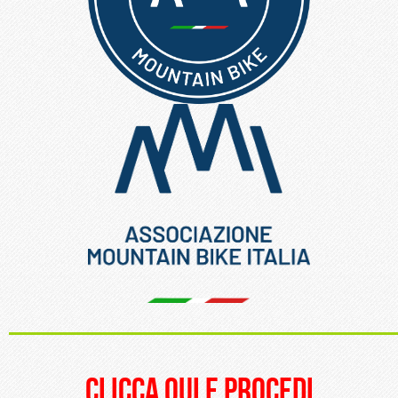
_____________________
clicca qui e procedi