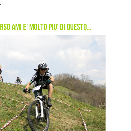
.
rso AMI E' molto piU' di questo…