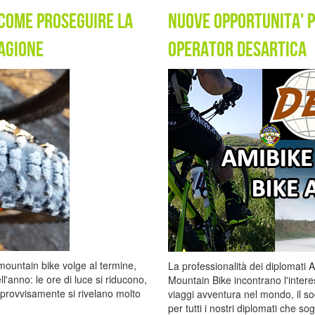
come proseguire la
nuove opportunita' p
agione
Operator DESARTICA
 mountain bike volge al termine,
La professionalità dei diplomati 
dell'anno: le ore di luce si riducono,
Mountain Bike incontrano l'inter
mprovvisamente si rivelano molto
viaggi avventura nel mondo, il so
per tutti i nostri diplomati che s