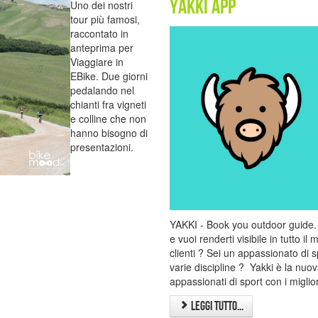
Yakki App
Uno dei nostri
tour più famosi,
raccontato in
anteprima per
Viaggiare in
EBike. Due giorni
pedalando nel
chianti fra vigneti
e colline che non
hanno bisogno di
presentazioni.
YAKKI - Book you outdoor guide. E
e vuoi renderti visibile in tutto 
clienti ? Sei un appassionato di sp
varie discipline ? Yakki è la nuova
appassionati di sport con i miglior
Leggi tutto...