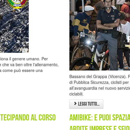
siona il genere umano. Per
e che va ben oltre l'allenamento,
tura come può essere una
Bassano del Grappa (Vicenza). Pr
di Pubblica Sicurezza, ciclisti per
all’avanguardia nel nuovo servizi
ciclabili.
Leggi tutto...
rtecipando al corso
AmiBike: e puoi spazi
ardite imprese e sfid