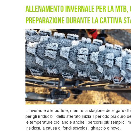
allenamento invernale per la mtb, 
preparazione durante la cattiva st
L'inverno è alle porte e, mentre la stagione delle gare di
per gli irriducibili dello sterrato inizia il periodo più duro 
le temperature crollano e anche i percorsi più semplici i
insidiosi, a causa di fondi scivolosi, ghiaccio e neve.