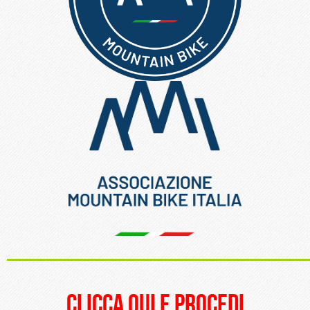
_____________________
clicca qui e procedi